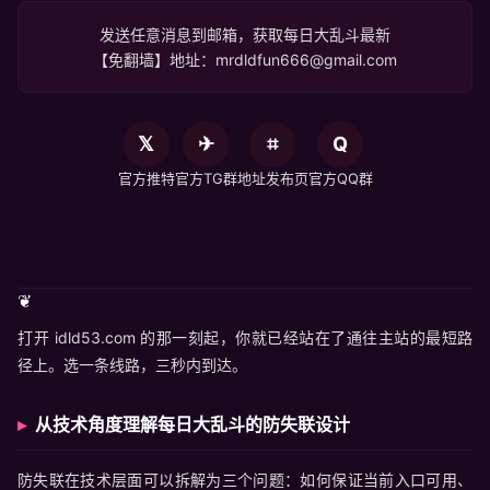
发送任意消息到邮箱，获取每日大乱斗最新
【免翻墙】地址：
mrdldfun666@gmail.com
𝕏
✈
⌗
Q
官方推特
官方TG群
地址发布页
官方QQ群
❦
打开 idld53.com 的那一刻起，你就已经站在了通往主站的最短路
径上。选一条线路，三秒内到达。
从技术角度理解每日大乱斗的防失联设计
防失联在技术层面可以拆解为三个问题：如何保证当前入口可用、